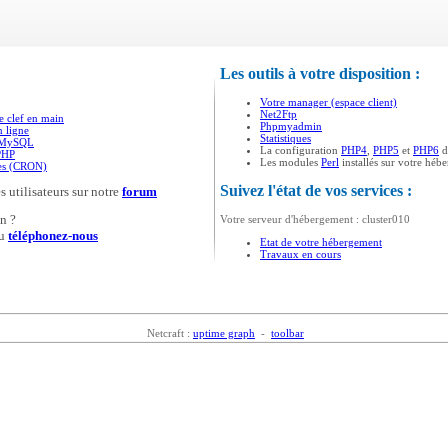
Les outils à votre disposition :
Votre manager (espace client)
Net2Ftp
e clef en main
Phpmyadmin
n ligne
Statistiques
s MySQL
La configuration
PHP4
,
PHP5
et
PHP6
d
PHP
Les modules
Perl
installés sur votre héb
ées (CRON)
Suivez l'état de vos services :
s utilisateurs sur notre
forum
n ?
Votre serveur d'hébergement : cluster010
u
téléphonez-nous
Etat de votre hébergement
Travaux en cours
Netcraft :
uptime graph
-
toolbar