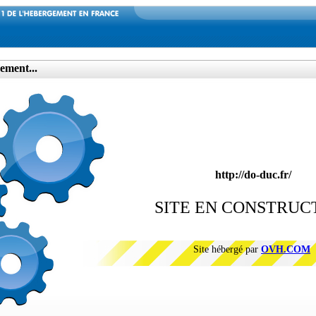
ement...
http://do-duc.fr/
SITE EN CONSTRUC
Site hébergé par
OVH.COM